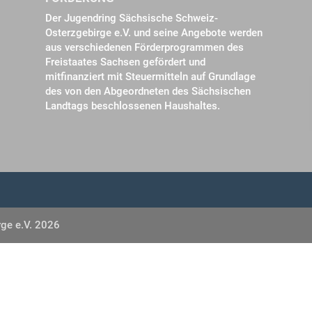
Der Jugendring Sächsische Schweiz-
Osterzgebirge e.V. und seine Angebote werden
aus verschiedenen Förderprogrammen des
Freistaates Sachsen gefördert und
mitfinanziert mit Steuermitteln auf Grundlage
des von den Abgeordneten des Sächsischen
Landtags beschlossenen Haushaltes.
ge e.V. 2026