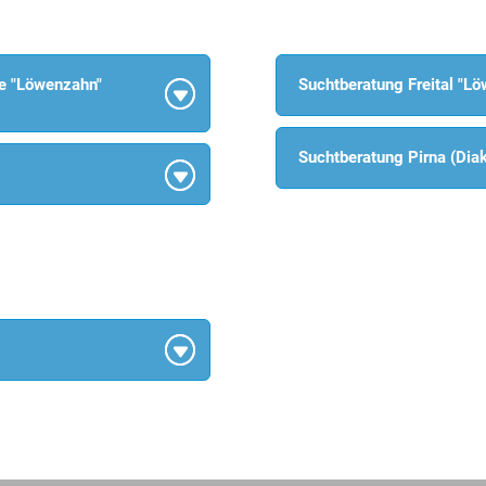
de "Löwenzahn"
Suchtberatung Freital "L
Suchtberatung Pirna (Diak