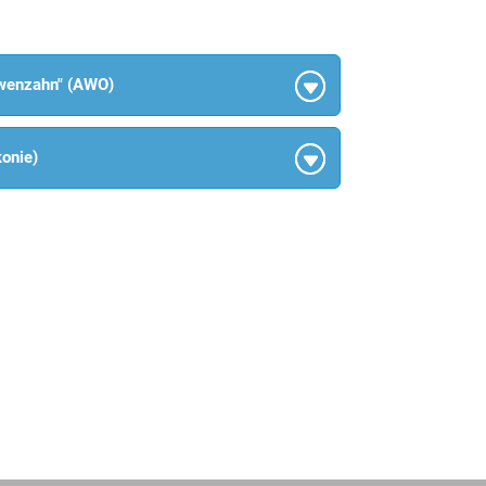
öwenzahn" (AWO)
onie)