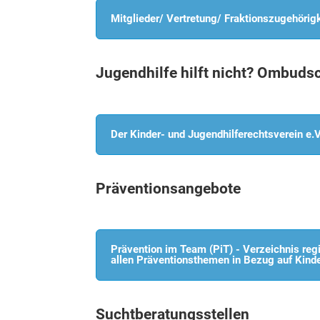
Mitglieder/ Vertretung/ Fraktionszugehörigk
Jugendhilfe hilft nicht? Ombudsc
Der Kinder- und Jugendhilferechtsverein e.
Präventionsangebote
Prävention im Team (PiT) - Verzeichnis regi
allen Präventionsthemen in Bezug auf Kind
Suchtberatungsstellen