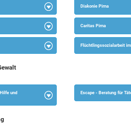
Diakonie Pirna
Caritas Pirna
Flüchtlingssozialarbeit i
Gewalt
Hilfe und
Escape - Beratung für Tät
ng