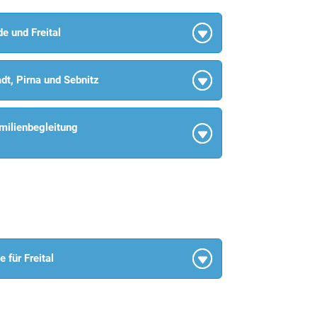
e und Freital
dt, Pirna und Sebnitz
milienbegleitung
 für Freital