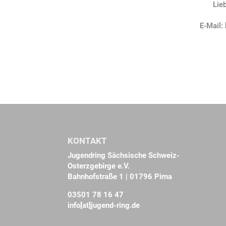
Lie
E-Mail:
KONTAKT
Jugendring Sächsische Schweiz-
Osterzgebirge e.V.
Bahnhofstraße 1 | 01796 Pirna
03501 78 16 47
info[at]jugend-ring.de