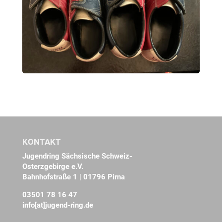
KONTAKT
Jugendring Sächsische Schweiz-
Osterzgebirge e.V.
Bahnhofstraße 1 | 01796 Pirna
03501 78 16 47
info[at]jugend-ring.de