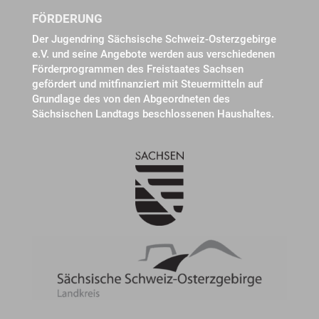
FÖRDERUNG
Der Jugendring Sächsische Schweiz-Osterzgebirge
e.V. und seine Angebote werden aus verschiedenen
Förderprogrammen des Freistaates Sachsen
gefördert und mitfinanziert mit Steuermitteln auf
Grundlage des von den Abgeordneten des
Sächsischen Landtags beschlossenen Haushaltes.